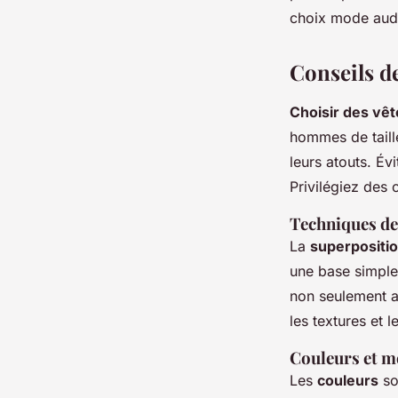
Constance
•
18 novembre 2024
•
7 min de lecture
choix mode aud
Conseils de
Choisir des vêt
hommes de taill
leurs atouts. Év
Privilégiez des 
Techniques de
La
superpositi
une base simple
non seulement a
les textures et l
Couleurs et m
Les
couleurs
so