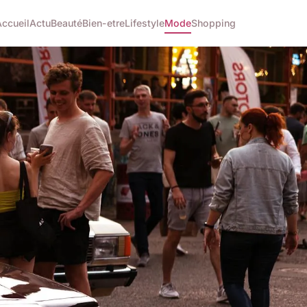
Accueil
Actu
Beauté
Bien-etre
Lifestyle
Mode
Shopping