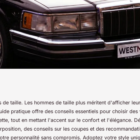
our les hommes de
de taille. Les hommes de taille plus méritent d'afficher leu
ide pratique offre des conseils essentiels pour choisir des
ouette, tout en mettant l'accent sur le confort et l'élégance.
rposition, des conseils sur les coupes et des recommandat
otre personnalité sans compromis. Adoptez votre style uniq