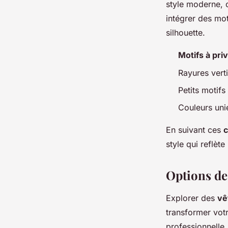
style moderne, c
intégrer des mot
silhouette.
Motifs à priv
Rayures vert
Petits motif
Couleurs uni
En suivant ces
c
style qui reflète
Options de
Explorer des
vê
transformer vot
professionnelle,