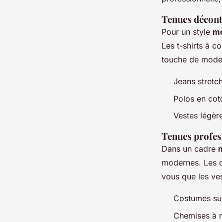
Tenues décont
Pour un style
mo
Les t-shirts à c
touche de moder
Jeans stretc
Polos en cot
Vestes légèr
Tenues profes
Dans un cadre
modernes. Les c
vous que les ves
Costumes su
Chemises à m