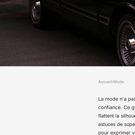
Accueil
›
Mode
MODE
Conseils de mode p
La mode n'a pas 
confiance. Ce gu
taille plus
flattent la silh
astuces de supe
pour exprimer v