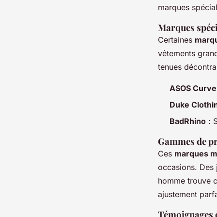
marques spéciali
Marques spéci
Certaines
marqu
vêtements grande
tenues décontra
ASOS Curve
Duke Clothi
BadRhino
: 
Gammes de pr
Ces
marques mo
occasions. Des 
homme trouve ce 
ajustement parfai
Témoignages c