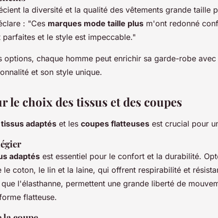
écient la diversité et la qualité des vêtements grande taille
déclare : "Ces
marques mode taille plus
m'ont redonné conf
parfaites et le style est impeccable."
s options, chaque homme peut enrichir sa garde-robe avec 
sonnalité et son style unique.
r le choix des tissus et des coupes
s
tissus adaptés
et les
coupes flatteuses
est crucial pour un
légier
sus adaptés
est essentiel pour le confort et la durabilité. O
 coton, le lin et la laine, qui offrent respirabilité et résist
s que l'élasthanne, permettent une grande liberté de mouve
forme flatteuse.
 la coupe