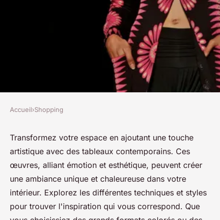
Accueil
›
Shopping
SHOPPING
Transformez votre espace avec
Transformez votre espace en ajoutant une touche
artistique avec des tableaux contemporains. Ces
des tableaux art modernes
œuvres, alliant émotion et esthétique, peuvent créer
une ambiance unique et chaleureuse dans votre
Constance
•
28 février 2025
•
4 min de lecture
intérieur. Explorez les différentes techniques et styles
pour trouver l'inspiration qui vous correspond. Que