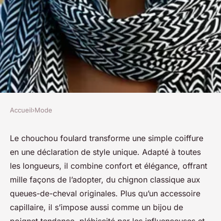
Accueil
›
Mode
MODE
Chouchou foulard pour
Le chouchou foulard transforme une simple coiffure
en une déclaration de style unique. Adapté à toutes
cheveux : l'accessoire
les longueurs, il combine confort et élégance, offrant
tendance à adopter
mille façons de l’adopter, du chignon classique aux
queues-de-cheval originales. Plus qu’un accessoire
Constance
•
2 août 2025
•
9 min de lecture
capillaire, il s’impose aussi comme un bijou de